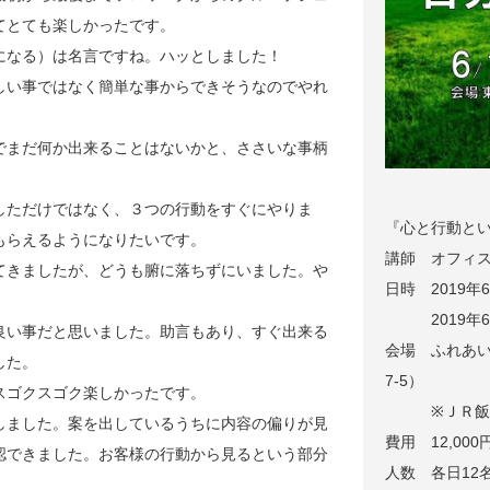
てとても楽しかったです。
になる）は名言ですね。ハッとしました！
しい事ではなく簡単な事からできそうなのでやれ
でまだ何か出来ることはないかと、ささいな事柄
しただけではなく、３つの行動をすぐにやりま
『心と行動と
もらえるようになりたいです。
講師 オフィ
てきましたが、どうも腑に落ちずにいました。や
日時 2019年6
2019年6月
良い事だと思いました。助言もあり、すぐ出来る
会場 ふれあい
した。
7-5）
スゴクスゴク楽しかったです。
※ＪＲ飯田
しました。案を出しているうちに内容の偏りが見
費用 12,00
認できました。お客様の行動から見るという部分
人数 各日12