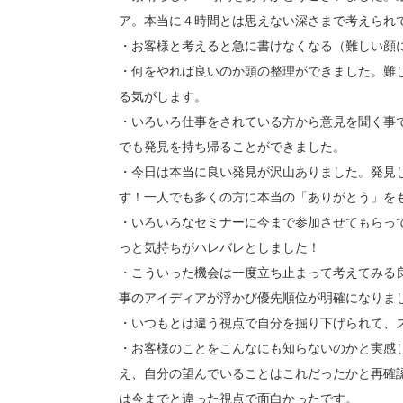
ア。本当に４時間とは思えない深さまで考えられ
・お客様と考えると急に書けなくなる（難しい顔
・何をやれば良いのか頭の整理ができました。難
る気がします。
・いろいろ仕事をされている方から意見を聞く事
でも発見を持ち帰ることができました。
・今日は本当に良い発見が沢山ありました。発見
す！一人でも多くの方に本当の「ありがとう」を
・いろいろなセミナーに今まで参加させてもらっ
っと気持ちがハレバレとしました！
・こういった機会は一度立ち止まって考えてみる
事のアイディアが浮かび優先順位が明確になりま
・いつもとは違う視点で自分を掘り下げられて、
・お客様のことをこんなにも知らないのかと実感
え、自分の望んでいることはこれだったかと再確
は今までと違った視点で面白かったです。